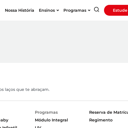
a
Nossa História
Ensinos
Programas
Estude
os laços que te abraçam.
Programas
Reserva de Matríc
Baby
Módulo Integral
Regimento
Infantil
LIV