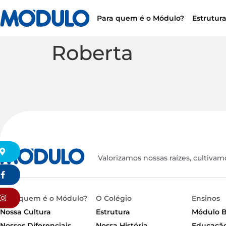
Para quem é o Módulo?
Estrutur
Roberta
Valorizamos nossas raízes, cultivam
k
Para quem é o Módulo?
O Colégio
Ensinos
Nossa Cultura
Estrutura
Módulo 
Nossos Diferenciais
Nossa História
Educação 