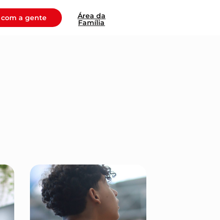
Área da
 com a gente
Família