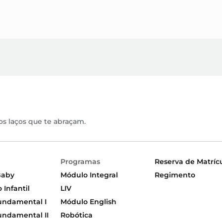
os laços que te abraçam.
Programas
Reserva de Matríc
Baby
Módulo Integral
Regimento
Infantil
LIV
undamental I
Módulo English
undamental II
Robótica