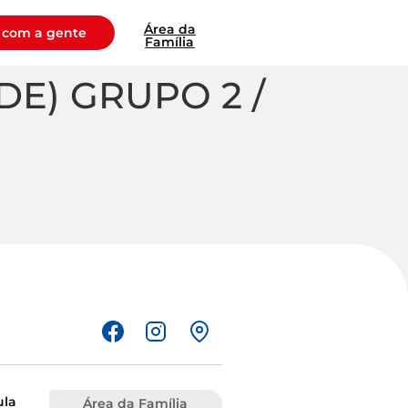
Área da
 com a gente
Família
DE) GRUPO 2 /
ula
Área da Família