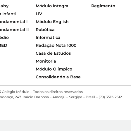
Baby
Módulo Integral
Regimento
Infantil
LIV
undamental I
Módulo English
undamental II
Robótica
édio
Informática
MED
Redação Nota 1000
Casa de Estudos
Monitoria
Módulo Olímpico
Consolidando a Base
 Colégio Módulo – Todos os direitos reservados
ça, 247. Inácio Barbosa – Aracaju – Sergipe – Brasil – (79) 3512-2512