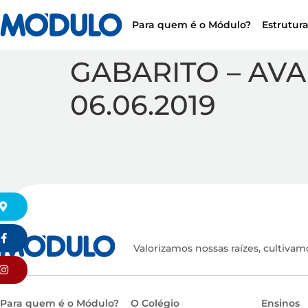
Para quem é o Módulo?
Estrutur
GABARITO – AVA
06.06.2019
k
Valorizamos nossas raízes, cultivam
Para quem é o Módulo?
O Colégio
Ensinos