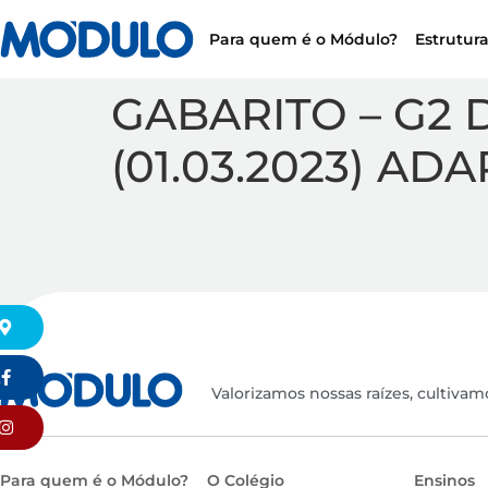
Para quem é o Módulo?
Estrutur
GABARITO – G2 D
(01.03.2023) AD
k
Valorizamos nossas raízes, cultivam
Para quem é o Módulo?
O Colégio
Ensinos