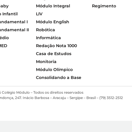
Baby
Módulo Integral
Regimento
Infantil
LIV
undamental I
Módulo English
undamental II
Robótica
édio
Informática
MED
Redação Nota 1000
Casa de Estudos
Monitoria
Módulo Olímpico
Consolidando a Base
 Colégio Módulo – Todos os direitos reservados
ça, 247. Inácio Barbosa – Aracaju – Sergipe – Brasil – (79) 3512-2512