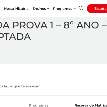
a
Nossa História
Ensinos
Programas
Estude
A PROVA 1 – 8º ANO 
APTADA
os laços que te abraçam.
Programas
Reserva de Matríc