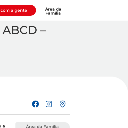
Área da
 com a gente
Família
– ABCD –
ula
Área da Família