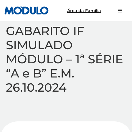
Área da Família
GABARITO IF
SIMULADO
MÓDULO – 1ª SÉRIE
“A e B” E.M.
26.10.2024