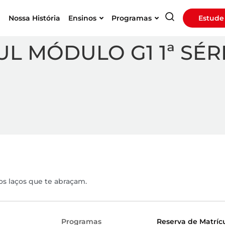
a
Nossa História
Ensinos
Programas
Estude
L MÓDULO G1 1ª SÉRI
os laços que te abraçam.
Programas
Reserva de Matríc