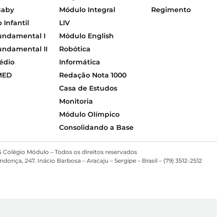
Baby
Módulo Integral
Regimento
Infantil
LIV
undamental I
Módulo English
undamental II
Robótica
édio
Informática
MED
Redação Nota 1000
Casa de Estudos
Monitoria
Módulo Olímpico
Consolidando a Base
 Colégio Módulo – Todos os direitos reservados
ça, 247. Inácio Barbosa – Aracaju – Sergipe – Brasil – (79) 3512-2512