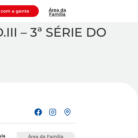
Área da
 com a gente
Família
II – 3ª SÉRIE DO
ula
Área da Família