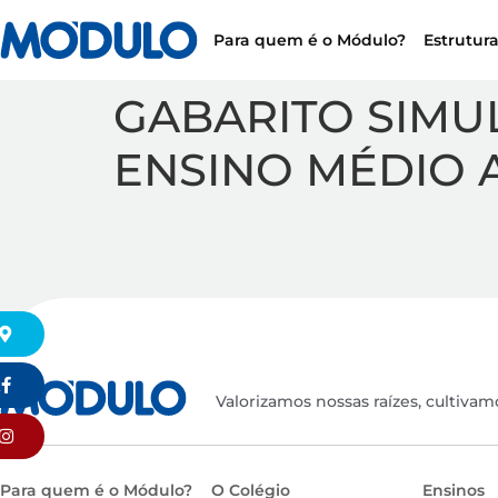
Para quem é o Módulo?
Estrutur
GABARITO SIMULA
ENSINO MÉDIO AB
k
Valorizamos nossas raízes, cultivam
Para quem é o Módulo?
O Colégio
Ensinos