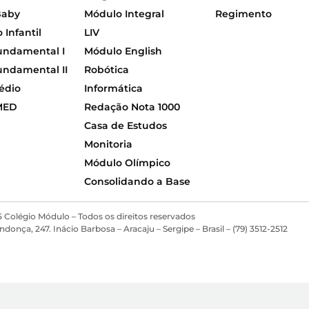
Baby
Módulo Integral
Regimento
Infantil
LIV
undamental I
Módulo English
undamental II
Robótica
édio
Informática
MED
Redação Nota 1000
Casa de Estudos
Monitoria
Módulo Olímpico
Consolidando a Base
 Colégio Módulo – Todos os direitos reservados
ça, 247. Inácio Barbosa – Aracaju – Sergipe – Brasil – (79) 3512-2512