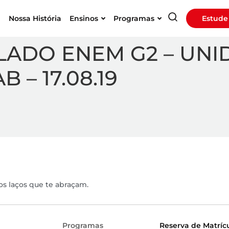
a
Nossa História
Ensinos
Programas
Estude
DO ENEM G2 – UNID.I
 – 17.08.19
os laços que te abraçam.
Programas
Reserva de Matríc