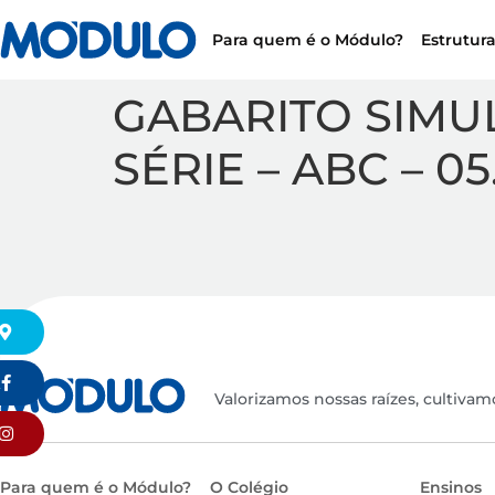
Para quem é o Módulo?
Estrutur
GABARITO SIMUL
SÉRIE – ABC – 05.
k
Valorizamos nossas raízes, cultivam
Para quem é o Módulo?
O Colégio
Ensinos