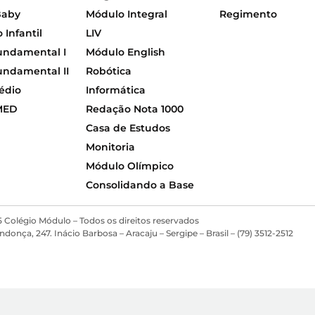
Baby
Módulo Integral
Regimento
Infantil
LIV
undamental I
Módulo English
undamental II
Robótica
édio
Informática
MED
Redação Nota 1000
Casa de Estudos
Monitoria
Módulo Olímpico
Consolidando a Base
 Colégio Módulo – Todos os direitos reservados
ça, 247. Inácio Barbosa – Aracaju – Sergipe – Brasil – (79) 3512-2512