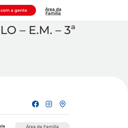
Área da
 com a gente
Família
– E.M. – 3ª
ula
Área da Família