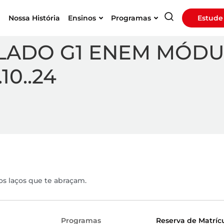
a
Nossa História
Ensinos
Programas
Estude
ADO G1 ENEM MÓDULO 
10..24
os laços que te abraçam.
Programas
Reserva de Matríc