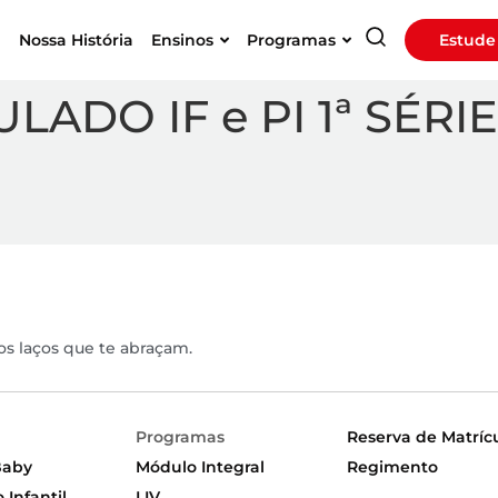
a
Nossa História
Ensinos
Programas
Estude
ADO IF e PI 1ª SÉRIE 
os laços que te abraçam.
Programas
Reserva de Matríc
Baby
Módulo Integral
Regimento
Infantil
LIV