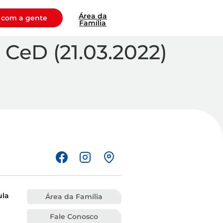
Área da
 com a gente
Família
CeD (21.03.2022)
ula
Área da Família
Fale Conosco