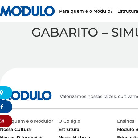
Para quem é o Módulo?
Estrutur
GABARITO – SIMUL
Valorizamos nossas raízes, cultivam
k
Para quem é o Módulo?
O Colégio
Ensinos
Nossa Cultura
Estrutura
Módulo 
Nossos Diferenciais
Nossa História
Educação 