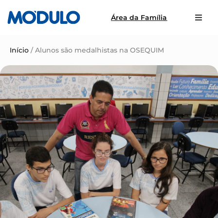
Área da Família
Início
/
Alunos são medalhistas na OSEQUIM