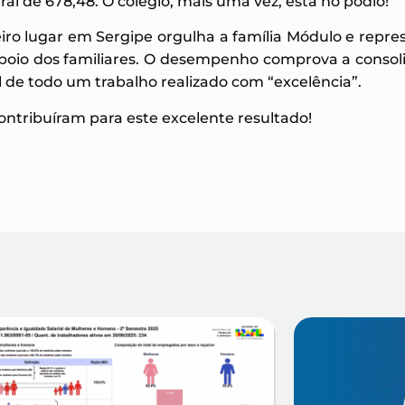
l de 678,48. O colégio, mais uma vez, está no pódio!
ceiro lugar em Sergipe orgulha a família Módulo e repre
 apoio dos familiares. O desempenho comprova a consol
l de todo um trabalho realizado com “excelência”.
ontribuíram para este excelente resultado!