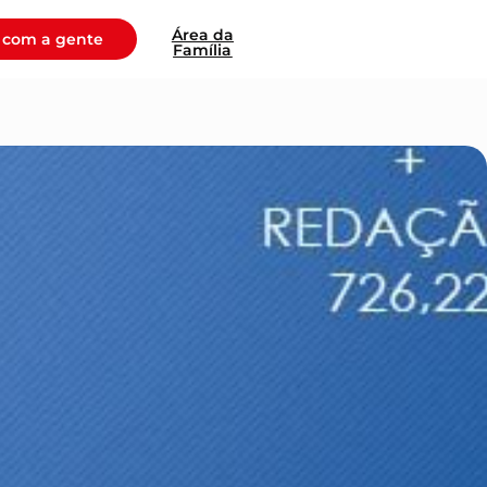
Área da
 com a gente
Família