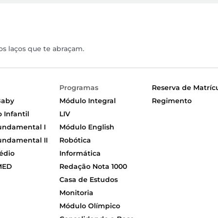
os laços que te abraçam.
Programas
Reserva de Matríc
Baby
Módulo Integral
Regimento
Infantil
LIV
undamental I
Módulo English
undamental II
Robótica
édio
Informática
MED
Redação Nota 1000
Casa de Estudos
Monitoria
Módulo Olímpico