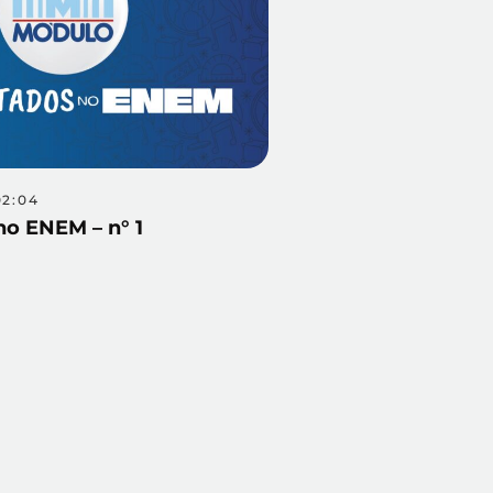
02:04
o ENEM – n° 1